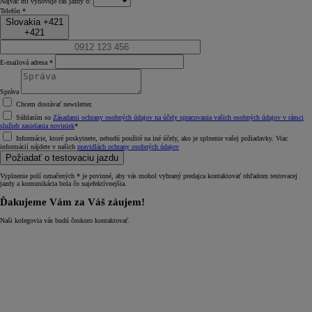
Najvac mi vyhovuje čas jazdy o:
Telefón *
Slovakia +421
+421
E-mailová adresa *
Správa
Chcem dostávať newsletter.
Súhlasím so
Zásadami ochrany osobných údajov na účely spracovania vašich osobných údajov v rámci
služieb zasielania noviniek
*
Informácie, ktoré poskytnete, nebudú použité na iné účely, ako je splnenie vašej požiadavky. Viac
informácií nájdete v našich
pravidlách ochrany osobných údajov
Požiadať o testovaciu jazdu
Vyplnenie polí označených * je povinné, aby vás mohol vybraný predajca kontaktovať ohľadom testovacej
jazdy a komunikácia bola čo najefektívnejšia.
Ďakujeme Vám za Váš záujem!
Naši kolegovia vás budú čoskoro kontaktovať.