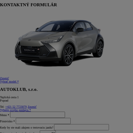
KONTAKTNÝ FORMULÁR
Zmeniť
Vybrať model *
AUTOKLUB, s.r.o.
Teplická cesta 1
Poprad
Tel:
+421 52 7723079
Zmeniť
Vyberte svojho predajcu *
Meno *
Priezvisko *
Kedy by ste mali záujem o testovaciu jazdu?