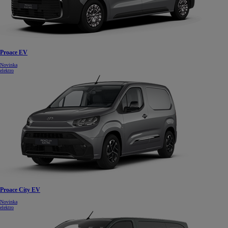
Proace EV
Novinka
elektro
Proace City EV
Novinka
elektro