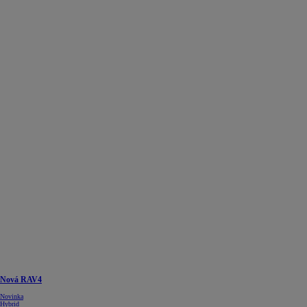
Nová RAV4
Novinka
Hybrid