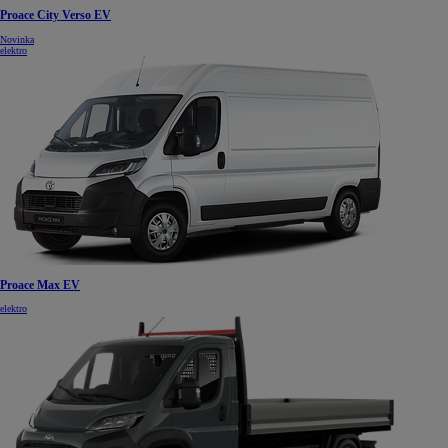
Proace City Verso EV
Novinka
elektro
Proace Max EV
elektro