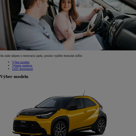
Ak máte záujem o testovaciu jazdu, prosím vyplňte formulár nižšie.
Výber modelu
Vyberte predajcu
Určiť dostupnosť
Výber modelu