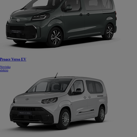
Proace Verso EV
Novinka
elektro