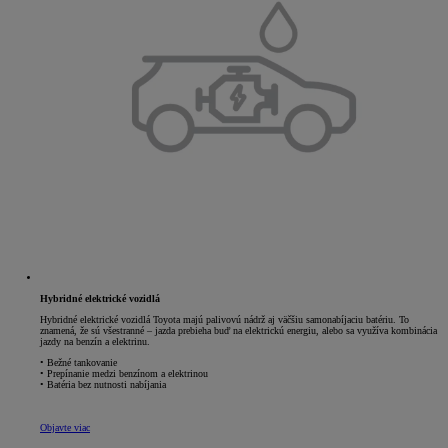
Hybridné elektrické vozidlá
Hybridné elektrické vozidlá Toyota majú palivovú nádrž aj väčšiu samonabíjaciu batériu. To
znamená, že sú všestranné – jazda prebieha buď na elektrickú energiu, alebo sa využíva kombinácia
jazdy na benzín a elektrinu.
• Bežné tankovanie
• Prepínanie medzi benzínom a elektrinou
• Batéria bez nutnosti nabíjania
Objavte viac