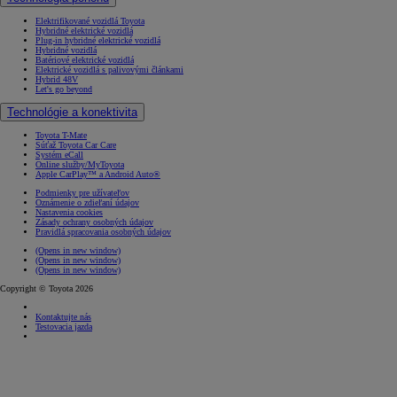
Elektrifikované vozidlá Toyota
Hybridné elektrické vozidlá
Plug-in hybridné elektrické vozidlá
Hybridné vozidlá
Batériové elektrické vozidlá
Elektrické vozidlá s palivovými článkami
Hybrid 48V
Let's go beyond
Technológie a konektivita
Toyota T-Mate
Súťaž Toyota Car Care
Systém eCall
Online služby/MyToyota
Apple CarPlay™ a Android Auto®
Podmienky pre užívateľov
Oznámenie o zdieľaní údajov
Nastavenia cookies
Zásady ochrany osobných údajov
Pravidlá spracovania osobných údajov
(Opens in new window)
(Opens in new window)
(Opens in new window)
Copyright © Toyota 2026
Kontaktujte nás
Testovacia jazda