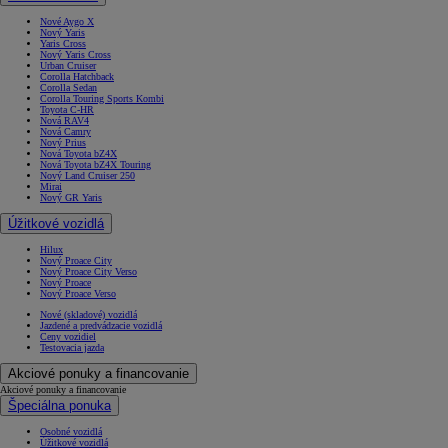
Nové Aygo X
Nový Yaris
Yaris Cross
Nový Yaris Cross
Urban Cruiser
Corolla Hatchback
Corolla Sedan
Corolla Touring Sports Kombi
Toyota C-HR
Nová RAV4
Nová Camry
Nový Prius
Nová Toyota bZ4X
Nová Toyota bZ4X Touring
Nový Land Cruiser 250
Mirai
Nový GR Yaris
Úžitkové vozidlá
Hilux
Nový Proace City
Nový Proace City Verso
Nový Proace
Nový Proace Verso
Nové (skladové) vozidlá
Jazdené a predvádzacie vozidlá
Ceny vozidiel
Testovacia jazda
Akciové ponuky a financovanie
Akciové ponuky a financovanie
Špeciálna ponuka
Osobné vozidlá
Úžitkové vozidlá