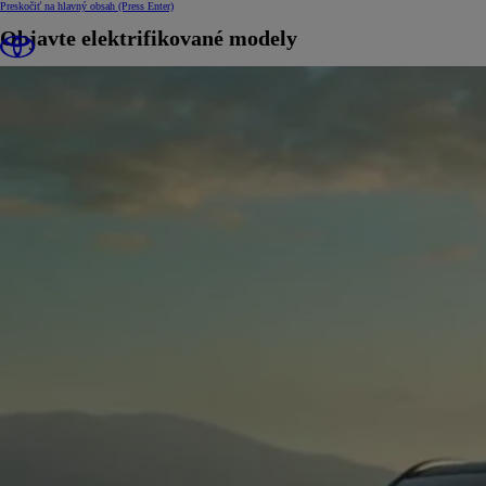
Preskočiť na hlavný obsah
(Press Enter)
Objavte elektrifikované modely