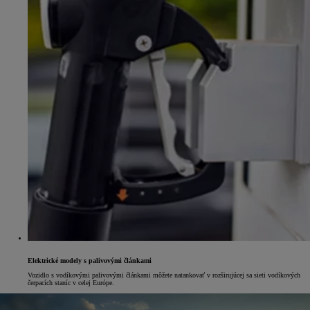
Elektrické modely s palivovými článkami
Vozidlo s vodíkovými palivovými článkami môžete natankovať v rozširujúcej sa sieti vodíkových
čerpacích staníc v celej Európe.