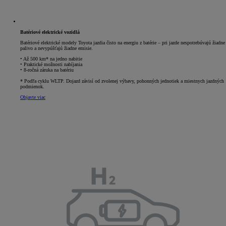
Batériové elektrické vozidlá
Batériové elektrické modely Toyota jazdia čisto na energiu z batérie – pri jazde nespotrebúvajú žiadne
palivo a nevypúšťajú žiadne emisie.
• Až 500 km* na jedno nabitie
• Praktické možnosti nabíjania
• 8-ročná záruka na batériu
* Podľa cyklu WLTP. Dojazd závisí od zvolenej výbavy, pohonných jednotiek a miestnych jazdných
podmienok.
Objavte viac