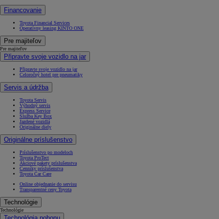
Financovanie
Toyota Financial Services
Operatívny leasing KINTO ONE
Pre majiteľov
Pre majiteľov
Připravte svoje vozidlo na jar
Připravte svoje vozidlo na jar
Celoročný hotel pre pneumatiky
Servis a údržba
Toyota Servis
Výhodný servis
Express Service
Služba Key Box
Jazdené vozidlá
Originálne diely
Originálne príslušenstvo
Príslušenstvo po modeloch
Toyota ProTect
Akciové pakety príslušenstva
Cenníky príslušenstva
Toyota Car Care
Online objednanie do servisu
Transparentné ceny Toyota
Technológie
Technológie
Technológia pohonu