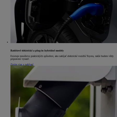
Batériové elektrické a plug-in hybridné modely
Existuje množstvo praktických spôsobov, ako nabíjať elektrické vozidlá Toyota, takže budete vždy
pripravení vyraziť.
Zistite viac o nabíjaní