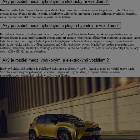
Aký je rozdiel medzi hybridnými a elektrickými vozidlami?
Rozdiel medzi hybridným a batériovým elektrickým vozidlom spočíva v spôsobe pohonu. Hybrid hladko
prepína medzi dvoma zdrojmi energie, efektívnym zážihovým motorom a samonabíjacou hybridnou batériou,
zatiaľ čo batériové elektrické vozidlo jazdí len na batériu.
Aký je rozdiel medzi hybridnými a plug-in hybridnými vozidlami?
Hybridné a plug-in hybridné vozidlá využívajú veľmi podobnú technológiu, avšak je tu podstatný rozdiel.
Hybrid Toyota hladko prepína medzi dvoma zdrojmi energie, efektívnym zážihovým motorom a samonabíjacou
hybridnou batériou. Plug-in hybrid ponúka to najlepšie z oboch svetov – funguje rovnakým spôsobom ako
hybrid, ale vďaka batérii s vyššou kapacitou má vyšší elektrický výkon. Nabíjať ho možno prostredníctvom
nástennej nabíjačky, elektrickej zásuvky v domácnosti alebo na niektorej zo stoviek staníc po celej krajine, aby
ste si užili väčší dojazd na elektrinu.
Aký je rozdiel medzi vodíkovými a elektrickými vozidlami?
Batériové elektrické vozidlo je poháňané elektrinou uloženou v batérii, ktorá sa musí po vybití znova nabiť.
Vozidlo s vodíkovými palivovými článkami, napríklad Toyota Mirai, si vyrába vlastnú elektrinu
prostredníctvom chemickej reakcie v palivovom článku.