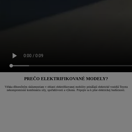
PREČO ELEKTRIFIKOVANÉ MODELY?
Vďaka dlhoročným skúsenostiam v oblasti elektrifikovanej mobility prinášajú elektrické vozidlá Toyota
nekompromisnú kombináciu sily, spoľahlivosti a výkonu. Pripojte sa k plne elektrickej budúcnosti.