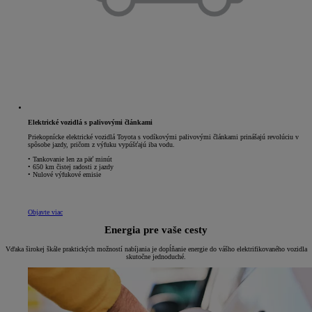
Elektrické vozidlá s palivovými článkami
Priekopnícke elektrické vozidlá Toyota s vodíkovými palivovými článkami prinášajú revolúciu v
spôsobe jazdy, pričom z výfuku vypúšťajú iba vodu.
• Tankovanie len za päť minút
• 650 km čistej radosti z jazdy
• Nulové výfukové emisie
Objavte viac
Energia pre vaše cesty
Vďaka širokej škále praktických možností nabíjania je dopĺňanie energie do vášho elektrifikovaného vozidla
skutočne jednoduché.