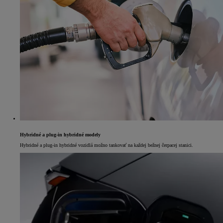
Hybridné a plug-in hybridné modely
Hybridné a plug-in hybridné vozidlá možno tankovať na každej bežnej čerpacej stanici.