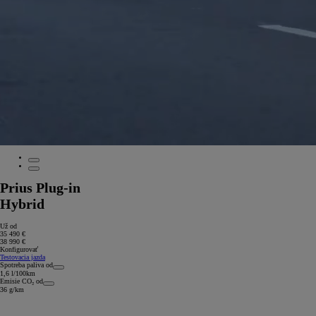
Prius Plug-in
Hybrid
Už od
35 490 €
38 990 €
Konfigurovať
Testovacia jazda
Spotreba paliva od
1,6 l/100km
Emisie CO₂ od
36 g/km