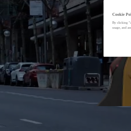
Cookie Pol
By clicking “
usage, and ass