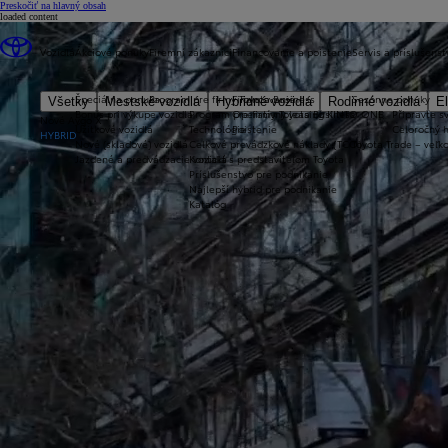
(Press Enter)
Preskočiť na hlavný obsah
loaded content
Vozidlá
Akciové ponuky
Firemní zákazníci
Financovanie a poistenie
Servis a príslušenst
Špeciálna ponuka
Program pre firmy Toyota Business
Financovanie
Sezónne ponuky
Všetky
Mestské vozidlá
Hybridné vozidlá
Rodinné vozidlá
El
Bonus pri výkupe vozidla
Program pre firmy Toyota Business
Operatívny leasing KINTO ONE
Připravte sv
Nové Aygo X
Úžitkové vozidlá
Technológie
Poistenie
Celoročný 
HYBRID
Nové (skladové) vozidlá
Celkové prevádzkové náklady (TCO)
Toyota Trade – veľ
Jazdené a predvádzacie vozidlá
Kontakt s predstaviteľom Toyota
Príslušenstvo pre podnikanie
Najlepší hybrid pre podnikanie
Katalóg