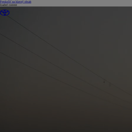
(Press Enter)
Preskočiť na hlavný obsah
loaded content