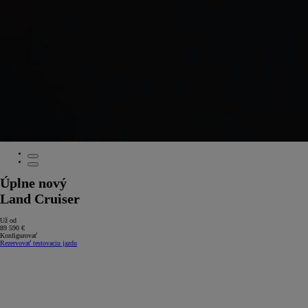
Úplne nový
Land Cruiser
Už od
89 590 €
Konfigurovať
Rezervovať testovaciu jazdu