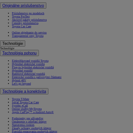
Originálne príslušenstvo
Príslušenstvo po modeloch
Toyota ProTect
Akciové pakety príslušenstva
Cenníky príslušenstva
Toyota Car Care
Online objednanie do servisu
Transparentné ceny Toyota
Technológie
Technológie
Technológia pohonu
Elektrifikované vozidlá Toyota
Hybridné elektrické vozidlá
Plug-in hybridné elektrické vozidlá
Hybridné vozidlá
Batériové elektrické vozidlá
Elektrické vozidlá s palivovými článkami
Hybrid 48V
Let's go beyond
Technológie a konektivita
Toyota T-Mate
Súťaž Toyota Car Care
Systém eCall
Online služby/MyToyota
Apple CarPlay™ a Android Auto®
Podmienky pre užívateľov
Oznámenie o zdieľaní údajov
Nastavenia cookies
Zásady ochrany osobných údajov
Pravidlá spracovania osobných údajov