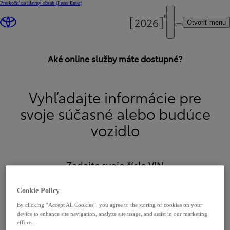
Preskočiť na hlavný obsah
(Press Enter)
Otvoriť menu
Aké online služby máte dostupné?
Vyhľadajte informácie pre
svoje súčasné alebo budúce
vozidlo
Zadajte svoje číslo VIN
Cookie Policy
Číslo VIN
By clicking “Accept All Cookies”, you agree to the storing of cookies on your
device to enhance site navigation, analyze site usage, and assist in our marketing
efforts.