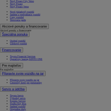
Nový Proace City Verso
Nový Proace
Nový Proace Verso
Nové (skladové) vozidlá
Jazdené a predvádzacie vozidlá
Ceny vozidiel
Testovacia jazda
Akciové ponuky a financovanie
Akciové ponuky a financovanie
Špeciálna ponuka
Osobné vozidlá
Úžitkové vozidlá
Financovanie
Toyota Financial Services
Operatívny leasing KINTO ONE
Pre majiteľov
Pre majiteľov
Připravte svoje vozidlo na jar
Připravte svoje vozidlo na jar
Celoročný hotel pre pneumatiky
Servis a údržba
Toyota Servis
Výhodný servis
Express Service
Služba Key Box
Jazdené vozidlá
Originálne diely