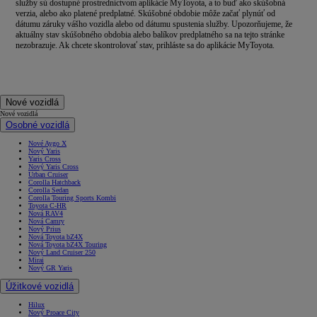
služby sú dostupné prostredníctvom aplikácie MyToyota, a to buď ako skúšobná
verzia, alebo ako platené predplatné. Skúšobné obdobie môže začať plynúť od
dátumu záruky vášho vozidla alebo od dátumu spustenia služby. Upozorňujeme, že
aktuálny stav skúšobného obdobia alebo balíkov predplatného sa na tejto stránke
nezobrazuje. Ak chcete skontrolovať stav, prihláste sa do aplikácie MyToyota.
Nové vozidlá
Nové vozidlá
Osobné vozidlá
Nové Aygo X
Nový Yaris
Yaris Cross
Nový Yaris Cross
Urban Cruiser
Corolla Hatchback
Corolla Sedan
Corolla Touring Sports Kombi
Toyota C-HR
Nová RAV4
Nová Camry
Nový Prius
Nová Toyota bZ4X
Nová Toyota bZ4X Touring
Nový Land Cruiser 250
Mirai
Nový GR Yaris
Úžitkové vozidlá
Hilux
Nový Proace City