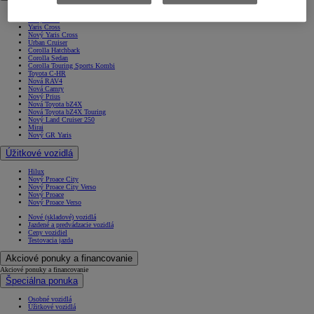
Nové Aygo X
Nový Yaris
Yaris Cross
Nový Yaris Cross
Urban Cruiser
Corolla Hatchback
Corolla Sedan
Corolla Touring Sports Kombi
Toyota C-HR
Nová RAV4
Nová Camry
Nový Prius
Nová Toyota bZ4X
Nová Toyota bZ4X Touring
Nový Land Cruiser 250
Mirai
Nový GR Yaris
Úžitkové vozidlá
Hilux
Nový Proace City
Nový Proace City Verso
Nový Proace
Nový Proace Verso
Nové (skladové) vozidlá
Jazdené a predvádzacie vozidlá
Ceny vozidiel
Testovacia jazda
Akciové ponuky a financovanie
Akciové ponuky a financovanie
Špeciálna ponuka
Osobné vozidlá
Úžitkové vozidlá