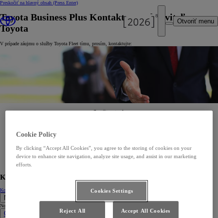
Preskočiť na hlavný obsah
(Press Enter)
Toyota Business Plus Kontakt s predstaviteľom
Otvoriť menu
Toyota
V prípade záujmu o služby Toyota Fleet tímu, prosím, kontaktujte:
fleet@toyota.sk
alebo
Cookie Policy
Martin Mikula
Fleet Manager
By clicking “Accept All Cookies”, you agree to the storing of cookies on your
martin.mikula@toyota-ce.com
Tomáš Stromček
device to enhance site navigation, analyze site usage, and assist in our marketing
Fleet Key Account Manager
efforts.
tomas.stromcek@toyota-ce.com
Kontaktujte nás
Kontakt
Testovacia jazda
Cookies Settings
Nové vozidlá
Nové vozidlá
Reject All
Accept All Cookies
Osobné vozidlá