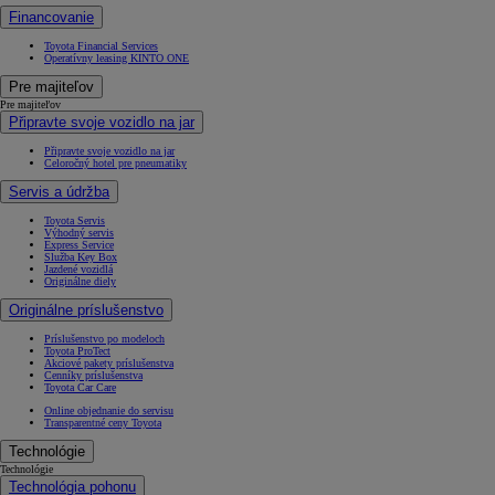
Financovanie
Toyota Financial Services
Operatívny leasing KINTO ONE
Pre majiteľov
Pre majiteľov
Připravte svoje vozidlo na jar
Připravte svoje vozidlo na jar
Celoročný hotel pre pneumatiky
Servis a údržba
Toyota Servis
Výhodný servis
Express Service
Služba Key Box
Jazdené vozidlá
Originálne diely
Originálne príslušenstvo
Príslušenstvo po modeloch
Toyota ProTect
Akciové pakety príslušenstva
Cenníky príslušenstva
Toyota Car Care
Online objednanie do servisu
Transparentné ceny Toyota
Technológie
Technológie
Technológia pohonu