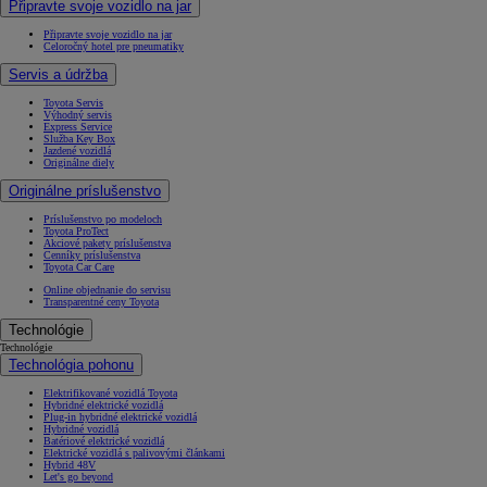
Připravte svoje vozidlo na jar
Připravte svoje vozidlo na jar
Celoročný hotel pre pneumatiky
Servis a údržba
Toyota Servis
Výhodný servis
Express Service
Služba Key Box
Jazdené vozidlá
Originálne diely
Originálne príslušenstvo
Príslušenstvo po modeloch
Toyota ProTect
Akciové pakety príslušenstva
Cenníky príslušenstva
Toyota Car Care
Online objednanie do servisu
Transparentné ceny Toyota
Technológie
Technológie
Technológia pohonu
Elektrifikované vozidlá Toyota
Hybridné elektrické vozidlá
Plug-in hybridné elektrické vozidlá
Hybridné vozidlá
Batériové elektrické vozidlá
Elektrické vozidlá s palivovými článkami
Hybrid 48V
Let's go beyond