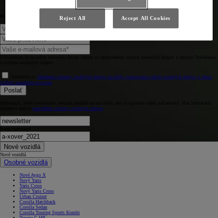
Povedzte nám niečo o sebe.
Reject All
Accept All Cookies
Prihlásením sa na odber noviniek dávam súhlas so spracovaním mojich osobných údajov v zmysle Vyhlásenia
o ochrane osobných údajov.
Súhlasím so
Zásadami ochrany osobných údajov na účely spracovania vašich osobných údajov v rámci
služieb zasielania noviniek
Poslať
Informácie, ktoré poskytnete, nebudú použité na iné účely, ako je splnenie vašej požiadavky. Viac informácií
nájdete v našich
pravidlách ochrany osobných údajov
.
Form campaign
Nové vozidlá
Nové vozidlá
Osobné vozidlá
Nové Aygo X
Nový Yaris
Yaris Cross
Nový Yaris Cross
Urban Cruiser
Corolla Hatchback
Corolla Sedan
Corolla Touring Sports Kombi
Toyota C-HR