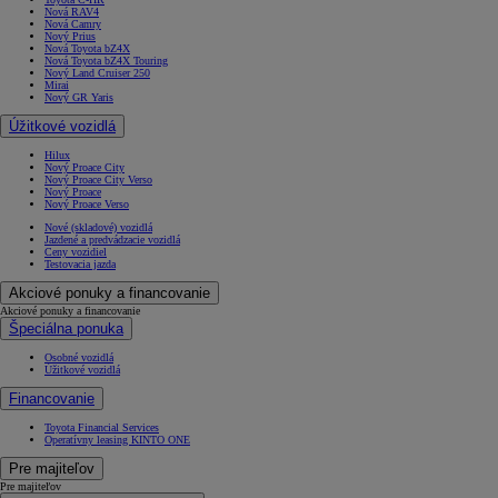
Nová RAV4
Nová Camry
Nový Prius
Nová Toyota bZ4X
Nová Toyota bZ4X Touring
Nový Land Cruiser 250
Mirai
Nový GR Yaris
Úžitkové vozidlá
Hilux
Nový Proace City
Nový Proace City Verso
Nový Proace
Nový Proace Verso
Nové (skladové) vozidlá
Jazdené a predvádzacie vozidlá
Ceny vozidiel
Testovacia jazda
Akciové ponuky a financovanie
Akciové ponuky a financovanie
Špeciálna ponuka
Osobné vozidlá
Úžitkové vozidlá
Financovanie
Toyota Financial Services
Operatívny leasing KINTO ONE
Pre majiteľov
Pre majiteľov