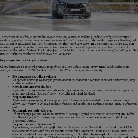
„Bezpečnosť na cestách je pre značku Toyota prioritou, a preto sa v rámci globálnej stratégie sústreďujeme
na aktivity podporujúce nulovú dopravnú nehodovosť. Keď sme odštartovali projekt Bezpečne s Toyotou, boli
sme príjemne prekvapení záujmom verejnosti. Termíny, ktoré sme zverejnili v septembri minulého roka boli
obsadené v priebehu pár dní. Preto sme sa tento rok rozhodli zväčšiť kapacitu kurzov a téme sa venovať
v oveľa väčšej miere. Veríme, že tak prispejeme k zlepšeniu situácie na slovenských cestách,“ uviedol generálny
riaditeľ lokálneho zastúpenia značky Toyota Milan Kočka.
Najčastejšie chyby mladých vodičov
Už prvé mesiace po spustení projektu Bezpečne s Toyotou ukázali, ktoré chyby mladí vodiči najčastejšie
opakujú. Inštruktori z CENTRA BEZPEČNEJ JAZDY sa zhodli, že ide o tieto štyri:
Zlé nastavenie sedadla a volantu
Ich správna úprava je základným predpokladom pre zvládnutie rýchleho manévru a núdzového, resp.
prudkého brzdenia.
Nezvládanie krízovej situácie
V prípade krízovej situácie sú mladí vodiči vystrašení, sústredia sa na to, čo sa s autom deje a nie
na to, ako zakročiť. Zachovať pokoj je dôležité najmä pri šmykoch.
Nesprávne brzdenie
Absolventov prekvapilo, aký má vplyv rýchlosť vozidla na brzdnú dráhu, a to najmä na mokrej
a šmykľavej vozovke. Aj malé zníženie rýchlosti má za následok skrátenie brzdnej dráhy o významnú
časť.
Podcenenie prejazdu zákrutou
Až pri tréningu prejazdu zákrutou prvovodiči pochopili fyzikálne vlastnosti odstredivej sily. Každé
vozidlo totiž „vyletí“ zo zákruty pri zvyšujúcej sa rýchlosti, avšak každé má iné limity, ktoré
je potrebné poznať.
Čo priniesol kurz absolventom?
Z prieskumu, do ktorého sa zapojila štvrtina absolventov nultého ročníka, vyplynulo, že až 87 %
respondentov za posledné mesiace využilo informácie a skúsenosti, ktoré získali počas kurzu. 69 %
oceňuje, že vďaka kurzu lepšie zvláda svoje auto, 31 % zvládlo lepšie nejakú krízovú situáciu,
s ktorou sa stretlo na ceste a 29 % dokonca uviedlo, že vďaka absolvovaniu kurzu predišli minimálne