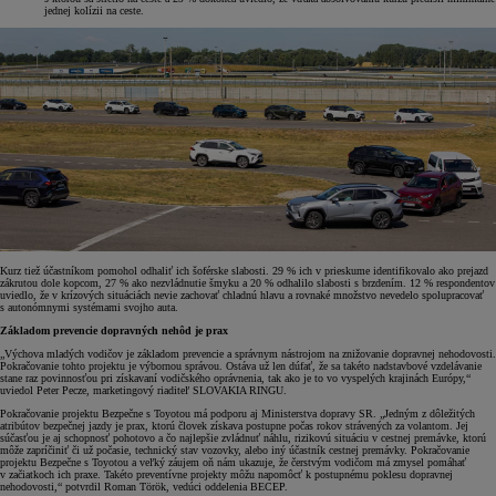
jednej kolízii na ceste.
Kurz tiež účastníkom pomohol odhaliť ich šoférske slabosti. 29 % ich v prieskume identifikovalo ako prejazd
zákrutou dole kopcom, 27 % ako nezvládnutie šmyku a 20 % odhalilo slabosti s brzdením. 12 % respondentov
uviedlo, že v krízových situáciách nevie zachovať chladnú hlavu a rovnaké množstvo nevedelo spolupracovať
s autonómnymi systémami svojho auta.
Základom prevencie dopravných nehôd je prax
„Výchova mladých vodičov je základom prevencie a správnym nástrojom na znižovanie dopravnej nehodovosti.
Pokračovanie tohto projektu je výbornou správou. Ostáva už len dúfať, že sa takéto nadstavbové vzdelávanie
stane raz povinnosťou pri získavaní vodičského oprávnenia, tak ako je to vo vyspelých krajinách Európy,“
uviedol Peter Pecze, marketingový riaditeľ SLOVAKIA RINGU.
Pokračovanie projektu Bezpečne s Toyotou má podporu aj Ministerstva dopravy SR. „Jedným z dôležitých
atribútov bezpečnej jazdy je prax, ktorú človek získava postupne počas rokov strávených za volantom. Jej
súčasťou je aj schopnosť pohotovo a čo najlepšie zvládnuť náhlu, rizikovú situáciu v cestnej premávke, ktorú
môže zapríčiniť či už počasie, technický stav vozovky, alebo iný účastník cestnej premávky. Pokračovanie
projektu Bezpečne s Toyotou a veľký záujem oň nám ukazuje, že čerstvým vodičom má zmysel pomáhať
v začiatkoch ich praxe. Takéto preventívne projekty môžu napomôcť k postupnému poklesu dopravnej
nehodovosti,“ potvrdil Roman Török, vedúci oddelenia BECEP.