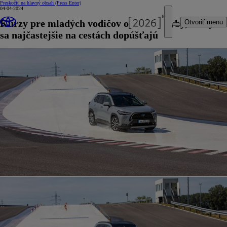
Preskočiť na hlavný obsah
(Press Enter)
04-04-2024
Kurzy pre mladých vodičov odhalili chyby, ktorých
Otvoriť menu
sa najčastejšie na cestách dopúšťajú