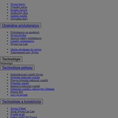
Toyota Servis
Výhodný servis
Express Service
Služba Key Box
Jazdené vozidlá
Originálne diely
Originálne príslušenstvo
Príslušenstvo po modeloch
Toyota ProTect
Akciové pakety príslušenstva
Cenníky príslušenstva
Toyota Car Care
Online objednanie do servisu
Transparentné ceny Toyota
Technológie
Technológie
Technológia pohonu
Elektrifikované vozidlá Toyota
Hybridné elektrické vozidlá
Plug-in hybridné elektrické vozidlá
Hybridné vozidlá
Batériové elektrické vozidlá
Elektrické vozidlá s palivovými článkami
Hybrid 48V
Let's go beyond
Technológie a konektivita
Toyota T-Mate
Súťaž Toyota Car Care
Systém eCall
Online služby/MyToyota