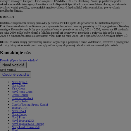
všetkých vekových kategórií. Cvičisko pri SLOVAKIA RINGU v Orechovej Potôni je postavené podľa
rakúskeho modelu tréningových centier a má k dispozícii špeciálne klzné nízkoadhézne plochy, zavlažovacie
systémy, vodné prekážky, automatické merače rýchlosti či hydraulickú odtrhovú plošinu pre vyvolanie
pretáčavého šmyku.
O BECEP:
Oddelenie bezpečnosti cestnej premávky (v skratke BECEP) patrí do pôsobnosti Ministerstva dopravy SR.
Plní úlohu národného koordinátora pre zvyšovanie bezpečnosti cestnej premávky v SR a je gestorom Národnej
stratégie Slovenskej republiky pre bezpečnosť cestnej premávky na roky 2021 – 2030, ktorou sa SR zaviazala
do roku 2030 znížiť počet úmrtí a ťažkých zranení pri dopravných nehodách o polovicu ich počtu z roku
2020 a z dlhodobého hľadiska dosiahnuť Víziu nula do roku 2050. Ide o spoločné ciele členských štátov EÚ.
BECEP v rámci svojej preventívnej činnosti organizuje a podporuje rôzne vzdelávacie, osvetové a propagačné
aktivity, ktorými sa snaží pozitívne vplývať na vývoj dopravnej nehodovosti na slovenských cestách.
Kontaktujte nás
Kontakt
(Opens in new window)
Nové vozidlá
Nové vozidlá
Osobné vozidlá
Nové Aygo X
Nový Yaris
Yaris Cross
Nový Yaris Cross
Urban Cruiser
Corolla Hatchback
Corolla Sedan
Corolla Touring Sports Kombi
Toyota C-HR
Nová RAV4
Nová Camry
Nový Prius
Nová Toyota bZ4X
Nová Toyota bZ4X Touring
Nový Land Cruiser 250
Mirai