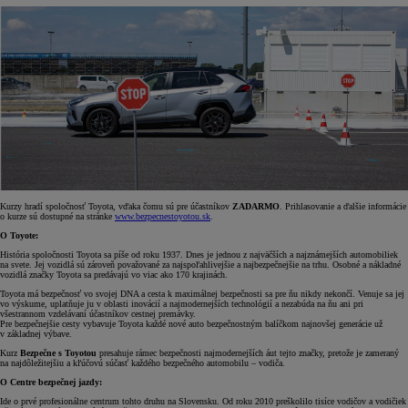
Kurzy hradí spoločnosť Toyota, vďaka čomu sú pre účastníkov
ZADARMO
. Prihlasovanie a ďalšie informácie
o kurze sú dostupné na stránke
www.bezpecnestoyotou.sk
.
O Toyote:
História spoločnosti Toyota sa píše od roku 1937. Dnes je jednou z najväčších a najznámejších automobiliek
na svete. Jej vozidlá sú zároveň považované za najspoľahlivejšie a najbezpečnejšie na trhu. Osobné a nákladné
vozidlá značky Toyota sa predávajú vo viac ako 170 krajinách.
Toyota má bezpečnosť vo svojej DNA a cesta k maximálnej bezpečnosti sa pre ňu nikdy nekončí. Venuje sa jej
vo výskume, uplatňuje ju v oblasti inovácií a najmodernejších technológií a nezabúda na ňu ani pri
všestrannom vzdelávaní účastníkov cestnej premávky.
Pre bezpečnejšie cesty vybavuje Toyota každé nové auto bezpečnostným balíčkom najnovšej generácie už
v základnej výbave.
Kurz
Bezpečne s Toyotou
presahuje rámec bezpečnosti najmodernejších áut tejto značky, pretože je zameraný
na najdôležitejšiu a kľúčovú súčasť každého bezpečného automobilu – vodiča.
O Centre bezpečnej jazdy:
Ide o prvé profesionálne centrum tohto druhu na Slovensku. Od roku 2010 preškolilo tisíce vodičov a vodičiek