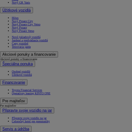
Nový GR Yaris
Úžitkové vozidlá
Hilux
Nový Proace City
Nový Proace City Verso
Nový Proace
Nový Proace Verso
Nové (skladové) vozidlá
Jazdené a predvádzacie vozidlá
Ceny vozidiel
Testovacia jazda
Akciové ponuky a financovanie
Akciové ponuky a financovanie
Špeciálna ponuka
Osobné vozidlá
Úžitkové vozidlá
Financovanie
Toyota Financial Services
Operatívny leasing KINTO ONE
Pre majiteľov
Pre majiteľov
Připravte svoje vozidlo na jar
Připravte svoje vozidlo na jar
Celoročný hotel pre pneumatiky
Servis a údržba