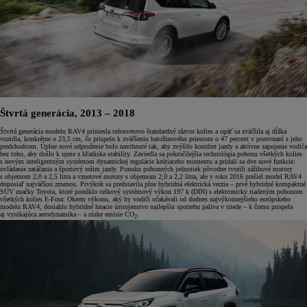
Štvrtá generácia, 2013 – 2018
Štvrtá generácia modelu RAV4 priniesla celosvetovo štandardný rázvor kolies a opäť sa zväčšila aj dĺžka
vozidla, konkrétne o 23,5 cm, čo prispelo k zväčšeniu batožinového priestoru o 47 percent v porovnaní s jeho
predchodcom. Úplne nové odpruženie bolo navrhnuté tak, aby zvýšilo komfort jazdy a aktívne zapojenie vodiča
bez toho, aby došlo k ujme z hľadiska stability. Zaviedla sa pokročilejšia technológia pohonu všetkých kolies
s novým inteligentným systémom dynamickej regulácie krútiaceho momentu a pridali sa dve nové funkcie:
ovládanie zatáčania a športový režim jazdy. Ponuku pohonných jednotiek pôvodne tvorili zážihové motory
s objemom 2,0 a 2,5 litra a vznetové motory s objemom 2,0 a 2,2 litra, ale v roku 2016 prešiel model RAV4
doposiaľ najväčšou zmenou. Prvýkrát sa predstavila plne hybridná elektrická verzia – prvé hybridné kompaktné
SUV značky Toyota, ktoré ponúklo celkový systémový výkon 197 k (DIN) s elektronicky riadeným pohonom
všetkých kolies E-Four. Okrem výkonu, aký by vodiči očakávali od dodnes najvýkonnejšieho európskeho
modelu RAV4, dosiahlo hybridné hnacie ústrojenstvo najlepšiu spotrebu paliva v triede – k čomu prispela
aj vynikajúca aerodynamika – a nízke emisie CO
.
2