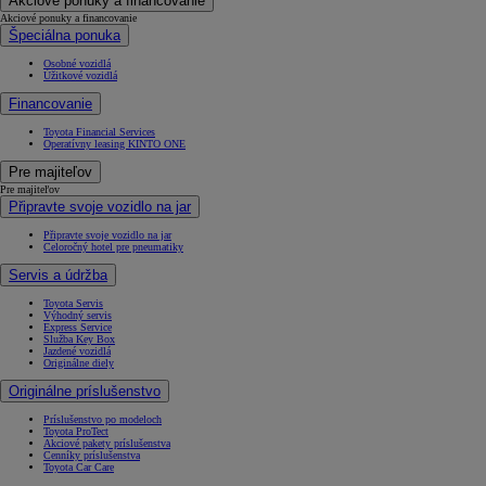
Akciové ponuky a financovanie
Akciové ponuky a financovanie
Špeciálna ponuka
Osobné vozidlá
Úžitkové vozidlá
Financovanie
Toyota Financial Services
Operatívny leasing KINTO ONE
Pre majiteľov
Pre majiteľov
Připravte svoje vozidlo na jar
Připravte svoje vozidlo na jar
Celoročný hotel pre pneumatiky
Servis a údržba
Toyota Servis
Výhodný servis
Express Service
Služba Key Box
Jazdené vozidlá
Originálne diely
Originálne príslušenstvo
Príslušenstvo po modeloch
Toyota ProTect
Akciové pakety príslušenstva
Cenníky príslušenstva
Toyota Car Care