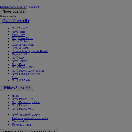
Kontakt
(Opens in new window)
Nové vozidlá
Nové vozidlá
Osobné vozidlá
Nové Aygo X
Nový Yaris
Yaris Cross
Nový Yaris Cross
Urban Cruiser
Corolla Hatchback
Corolla Sedan
Corolla Touring Sports Kombi
Toyota C-HR
Nová RAV4
Nová Camry
Nový Prius
Nová Toyota bZ4X
Nová Toyota bZ4X Touring
Nový Land Cruiser 250
Mirai
Nový GR Yaris
Úžitkové vozidlá
Hilux
Nový Proace City
Nový Proace City Verso
Nový Proace
Nový Proace Verso
Nové (skladové) vozidlá
Jazdené a predvádzacie vozidlá
Ceny vozidiel
Testovacia jazda