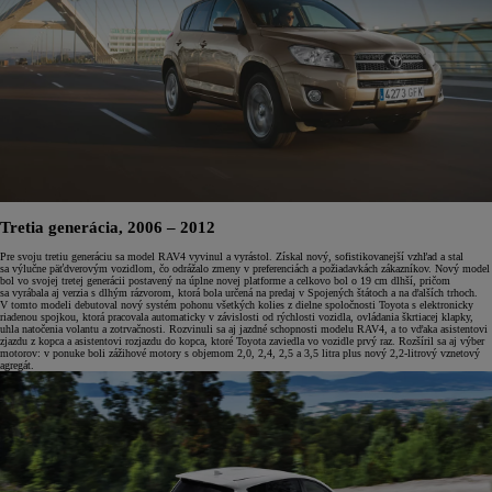
Tretia generácia, 2006 – 2012
Pre svoju tretiu generáciu sa model RAV4 vyvinul a vyrástol. Získal nový, sofistikovanejší vzhľad a stal
sa výlučne päťdverovým vozidlom, čo odrážalo zmeny v preferenciách a požiadavkách zákazníkov. Nový model
bol vo svojej tretej generácii postavený na úplne novej platforme a celkovo bol o 19 cm dlhší, pričom
sa vyrábala aj verzia s dlhým rázvorom, ktorá bola určená na predaj v Spojených štátoch a na ďalších trhoch.
V tomto modeli debutoval nový systém pohonu všetkých kolies z dielne spoločnosti Toyota s elektronicky
riadenou spojkou, ktorá pracovala automaticky v závislosti od rýchlosti vozidla, ovládania škrtiacej klapky,
uhla natočenia volantu a zotrvačnosti. Rozvinuli sa aj jazdné schopnosti modelu RAV4, a to vďaka asistentovi
zjazdu z kopca a asistentovi rozjazdu do kopca, ktoré Toyota zaviedla vo vozidle prvý raz. Rozšíril sa aj výber
motorov: v ponuke boli zážihové motory s objemom 2,0, 2,4, 2,5 a 3,5 litra plus nový 2,2-litrový vznetový
agregát.