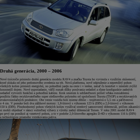
Druhá generácia, 2000 – 2006
Nové tisícročie prinieslo druhú generáciu modelu RAV4 a značka Toyota ho vyvinula s využitím skúseností,
ktoré získala od jeho prelomového uvedenia na trh. Nová platforma, nové odpruženie a nepretržitý pohon
všetkých kolies priniesli energickú, no pohodlnú jazdu na ceste i v teréne, zatiaľ čo komfort v interiéri zvýšil
luxusnejší dojem. Nové usporiadanie, väčší rozsah dĺžky posúvania sedadiel a rôzne konfigurácie zadných
sedadiel vytvorili funkčnú a pohodlnú kabínu. Krok smerom k udržateľnosti prišiel vďaka rozsiahlemu
použitiu ľahko recyklovateľného super olefínového polyméru od spoločnosti Toyota (TSOP) a recyklovaných
zvukovoizolačných produktov. Obe verzie vozidla boli mierne dlhšie – trojdverová o 5,5 cm a päťdverová
o 4 cm. V ponuke boli dva zážihové motory: 1,8-litrový s výkonom 123 k (DIN) a 2,0-litrový s výkonom
150 k (DIN). Plnohodnotný pohon všetkých kolies využíval stredový samosvorný diferenciál, pričom zákazníci
si mohli objednať v rámci voliteľnej výbavy z výroby zadný diferenciál Torsen. V roku 2001 model RAV4
po prvý raz ponúkol aj vznetový pohon, a to v podobe 2,0-litrového agregátu D-4D s výkonom 116 k (DIN)
a technológiou priameho vstrekovania paliva.