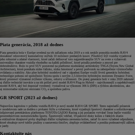
Piata generácia, 2018 až dodnes
Piata generácia bola v Európe uvedená na trh začiatkom roka 2019 a o rok neskôr pomohla modelu RAV4
dosiahnuť celosvetový kumulatívny míľnik 10 miliónov predaných kusov. Pôsobivý štýl vozidla vyjadroval
jeho robustné a zdatné vlastnosti, ktoré začali definovať toto najpredávanejšie SUV na svete a vyžarovali
univerzálny charakter vozidla vhodného na každú príležitosť, ktoré prináša potešenie a zmysel pre
dobrodružstvo. Bolo to prvé SUV postavené na platforme modulárnej architektúry TNGA (Toyota New Global
Architecture), ktorá ponúkala nízke ťažisko, nízku hmotnosť a pevný podvozok na zabezpečenie výnimočného
ovládania a stability. Ako plne hybridný modelový rad v západnej Európe využil štvrtú generáciu hybridnej
technológie pohonu od spoločnosti Toyota spolu s novým 2,5-litrovým hybridným motorom Dynamic Force,
ktorý priniesol významné zvýšenie výkonu, odozvy a účinnosti. Do piatej generácie boli v roku 2020 zahrnuté
aj ďalšie technické inovácie a na trh prišiel prvý model RAV4 Plug-in Hybrid – najvýkonnejší a najefektívnejší
model RAV4, aký bol doposiaľ vyrobený; vyznačoval sa výkonom 306 k (DIN) a rýchlou akceleráciou, ako
aj mimoriadne nízkymi emisiami CO
a spotrebou paliva.
2
GR SPORT (2023 až dodnes)
Najnovšou kapitolou v príbehu vozidla RAV4 je nový model RAV4 GR SPORT. Tento najmladší prírastok
v modelovom rade sa dodáva s prvkami štýlu a vybavenia, ktoré vyjadrujú športový charakter a sofistikovanosť
inšpirovanú pretekárskou platformou TOYOTA GAZOO Racing a jej poslaním vytvárať čoraz lepšie vozidlá
prostredníctvom motoristického športu. Športovejší vzhľad, 19-palcové disky kolies z ľahkých zliatin
a exkluzívne dizajnové prvky dopĺňajú ďalšie vylepšenia zavesenia kolies, zatiaľ čo novo vyladené odpruženie,
ktoré obsahuje nové tuhšie pružiny a nastavenia tlmičov, zlepšuje ovládateľnosť a ponúka podmanivejší zážitok
z jazdy.
Kontaktujte nás