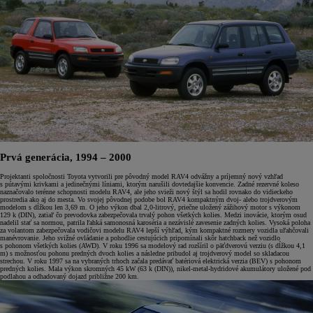
Prvá generácia, 1994 – 2000
Projektanti spoločnosti Toyota vytvorili pre pôvodný model RAV4 odvážny a príjemný nový vzhľad
s pútavými krivkami a jedinečnými líniami, ktorým narušili dovtedajšie konvencie. Zadné rezervné koleso
naznačovalo terénne schopnosti modelu RAV4, ale jeho svieži nový štýl sa hodil rovnako do vidieckeho
prostredia ako aj do mesta. Vo svojej pôvodnej podobe bol RAV4 kompaktným dvoj- alebo trojdverovým
modelom s dĺžkou len 3,69 m. O jeho výkon dbal 2,0-litrový, priečne uložený zážihový motor s výkonom
129 k (DIN), zatiaľ čo prevodovka zabezpečovala trvalý pohon všetkých kolies. Medzi inovácie, ktorým osud
nadelil stať sa normou, patrila ľahká samonosná karoséria a nezávislé zavesenie zadných kolies. Vysoká poloha
za volantom zabezpečovala vodičovi modelu RAV4 lepší výhľad, kým kompaktné rozmery vozidla uľahčovali
manévrovanie. Jeho svižné ovládanie a pohodlie cestujúcich pripomínali skôr hatchback než vozidlo
s pohonom všetkých kolies (AWD). V roku 1996 sa modelový rad rozšíril o päťdverovú verziu (s dĺžkou 4,1
m) s možnosťou pohonu predných dvoch kolies a následne pribudol aj trojdverový model so skladacou
strechou. V roku 1997 sa na vybraných trhoch začala predávať batériová elektrická verzia (BEV) s pohonom
predných kolies. Mala výkon skromných 45 kW (63 k (DIN)), nikel-metal-hydridové akumulátory uložené pod
podlahou a odhadovaný dojazd približne 200 km.