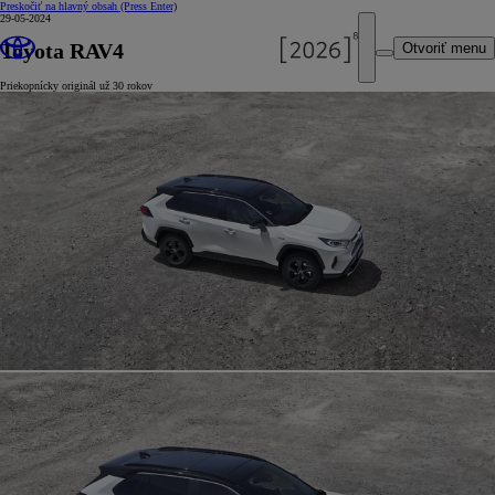
Preskočiť na hlavný obsah
(Press Enter)
29-05-2024
Toyota RAV4
Otvoriť menu
Priekopnícky originál už 30 rokov