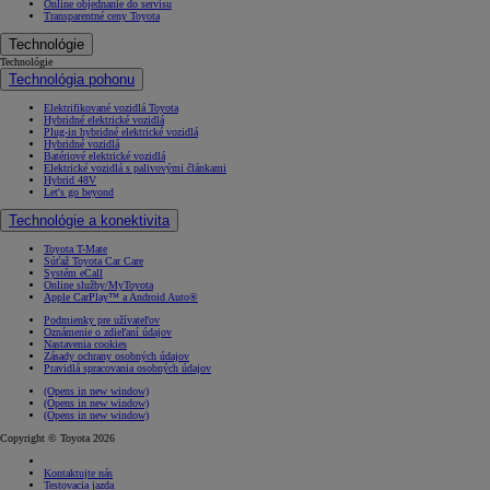
Online objednanie do servisu
Transparentné ceny Toyota
Technológie
Technológie
Technológia pohonu
Elektrifikované vozidlá Toyota
Hybridné elektrické vozidlá
Plug-in hybridné elektrické vozidlá
Hybridné vozidlá
Batériové elektrické vozidlá
Elektrické vozidlá s palivovými článkami
Hybrid 48V
Let's go beyond
Technológie a konektivita
Toyota T-Mate
Súťaž Toyota Car Care
Systém eCall
Online služby/MyToyota
Apple CarPlay™ a Android Auto®
Podmienky pre užívateľov
Oznámenie o zdieľaní údajov
Nastavenia cookies
Zásady ochrany osobných údajov
Pravidlá spracovania osobných údajov
(Opens in new window)
(Opens in new window)
(Opens in new window)
Copyright © Toyota 2026
Kontaktujte nás
Testovacia jazda