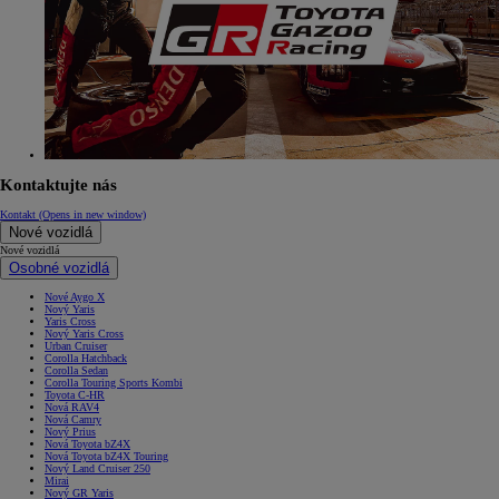
Kontaktujte nás
Kontakt
(Opens in new window)
Nové vozidlá
Nové vozidlá
Osobné vozidlá
Nové Aygo X
Nový Yaris
Yaris Cross
Nový Yaris Cross
Urban Cruiser
Corolla Hatchback
Corolla Sedan
Corolla Touring Sports Kombi
Toyota C-HR
Nová RAV4
Nová Camry
Nový Prius
Nová Toyota bZ4X
Nová Toyota bZ4X Touring
Nový Land Cruiser 250
Mirai
Nový GR Yaris