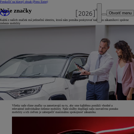
Preskočiť na hlavný obsah
(Press Enter)
Naše značky
Otvoriť menu
Každá z našich značiek má jedinečnú identitu, ktorá nám pomáha poskytovať každému zákazníkovi správne
riešenie mobility
Všetky naše rôzne značky sa zameriavajú na to, aby sme každému ponúkli vhodné a
relevantné individuálne riešenie mobility. Naše služby dopĺňajú našu inovatívnu ponuku
mobility a ich cieľom je zabezpečiť maximálnu spokojnosť zákazníka.