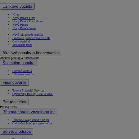
Úžitkové vozidlá
Hilux
Nový Proace City
Nový Proace City Verso
Nový Proace
Nový Proace Verso
Nové (skladové) vozidlá
Jazdené a predvádzacie vozidlá
Ceny vozidiel
Testovacia jazda
Akciové ponuky a financovanie
Akciové ponuky a financovanie
Špeciálna ponuka
Osobné vozidlá
Úžitkové vozidlá
Financovanie
Toyota Financial Services
Operatívny leasing KINTO ONE
Pre majiteľov
Pre majiteľov
Připravte svoje vozidlo na jar
Připravte svoje vozidlo na jar
Celoročný hotel pre pneumatiky
Servis a údržba