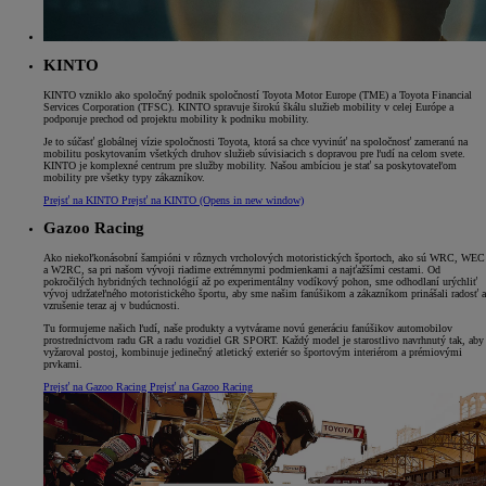
KINTO
KINTO vzniklo ako spoločný podnik spoločností Toyota Motor Europe (TME) a Toyota Financial
Services Corporation (TFSC). KINTO spravuje širokú škálu služieb mobility v celej Európe a
podporuje prechod od projektu mobility k podniku mobility.
Je to súčasť globálnej vízie spoločnosti Toyota, ktorá sa chce vyvinúť na spoločnosť zameranú na
mobilitu poskytovaním všetkých druhov služieb súvisiacich s dopravou pre ľudí na celom svete.
KINTO je komplexné centrum pre služby mobility. Našou ambíciou je stať sa poskytovateľom
mobility pre všetky typy zákazníkov.
Prejsť na KINTO
Prejsť na KINTO
(Opens in new window)
Gazoo Racing
Ako niekoľkonásobní šampióni v rôznych vrcholových motoristických športoch, ako sú WRC, WEC
a W2RC, sa pri našom vývoji riadime extrémnymi podmienkami a najťažšími cestami. Od
pokročilých hybridných technológií až po experimentálny vodíkový pohon, sme odhodlaní urýchliť
vývoj udržateľného motoristického športu, aby sme našim fanúšikom a zákazníkom prinášali radosť a
vzrušenie teraz aj v budúcnosti.
Tu formujeme našich ľudí, naše produkty a vytvárame novú generáciu fanúšikov automobilov
prostredníctvom radu GR a radu vozidiel GR SPORT. Každý model je starostlivo navrhnutý tak, aby
vyžaroval postoj, kombinuje jedinečný atletický exteriér so športovým interiérom a prémiovými
prvkami.
Prejsť na Gazoo Racing
Prejsť na Gazoo Racing