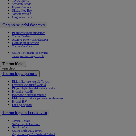
Toyota Servis
Výhodný servis
Express Service
Služba Key Box
Jazdené vozidlá
Originálne diely
Originálne príslušenstvo
Príslušenstvo po modeloch
Toyota ProTect
Akciové pakety príslušenstva
Cenníky príslušenstva
Toyota Car Care
Online objednanie do servisu
Transparentné ceny Toyota
Technológie
Technológie
Technológia pohonu
Elektrifikované vozidlá Toyota
Hybridné elektrické vozidlá
Plug-in hybridné elektrické vozidlá
Hybridné vozidlá
Batériové elektrické vozidlá
Elektrické vozidlá s palivovými článkami
Hybrid 48V
Let's go beyond
Technológie a konektivita
Toyota T-Mate
Súťaž Toyota Car Care
Systém eCall
Online služby/MyToyota
Apple CarPlay™ a Android Auto®