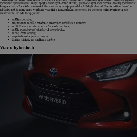
vystavené opotrebovaniu (napr. spojky alebo rýchlostné skrine), predovšetkým však vďaka ideálnej vyváženosti
fungovania spaľovacieho a elektrického motora vyžaduje prevádzka full-hybridov od Toyoty nižšie finančné
náklady, než je tomu napr. v prípade vozidiel s konvenčným pohonom, ba dokonca mild-hybridov alebo
elektromobilov. Má to vplyv na:
nižšiu spotrebu,
trojnásobne menšie zaťaženie brzdových doštičiek a kotúčov,
o 30 % menšie zaťaženie spaľovacieho motora,
nižšia poruchovosť planétovej prevodovky,
menej časté opravy,
nepotrebnosť výmeny batérie,
žiadne náklady na nabíjanie batérie.
Viac o hybridoch