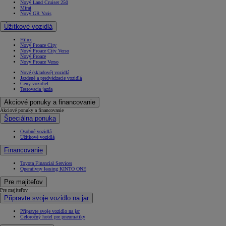
Nový Land Cruiser 250
Mirai
Nový GR Yaris
Úžitkové vozidlá
Hilux
Nový Proace City
Nový Proace City Verso
Nový Proace
Nový Proace Verso
Nové (skladové) vozidlá
Jazdené a predvádzacie vozidlá
Ceny vozidiel
Testovacia jazda
Akciové ponuky a financovanie
Akciové ponuky a financovanie
Špeciálna ponuka
Osobné vozidlá
Úžitkové vozidlá
Financovanie
Toyota Financial Services
Operatívny leasing KINTO ONE
Pre majiteľov
Pre majiteľov
Připravte svoje vozidlo na jar
Připravte svoje vozidlo na jar
Celoročný hotel pre pneumatiky