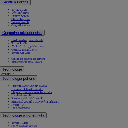
Servis a údržba
Toyota Servis
Výhodný servis
Express Service
Služba Key Box
Jazdené vozidlá
Originálne diely
Originálne príslušenstvo
Príslušenstvo po modeloch
Toyota ProTect
Akciové pakety príslušenstva
Cenníky príslušenstva
Toyota Car Care
Online objednanie do servisu
Transparentné ceny Toyota
Technológie
Technológie
Technológia pohonu
Elektrifikované vozidlá Toyota
Hybridné elektrické vozidlá
Plug-in hybridné elektrické vozidlá
Hybridné vozidlá
Batériové elektrické vozidlá
Elektrické vozidlá s palivovými článkami
Hybrid 48V
Let's go beyond
Technológie a konektivita
Toyota T-Mate
Súťaž Toyota Car Care