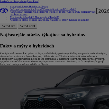
Preskočiť na hlavný obsah
(Press Enter)
Hybridy od Toyoty
Hybridy od Toyoty
Prečo stojí za to zvoliť si hybrid?
Prečo stojí za to zvoliť si hybrid?
Aké sú druhy ekologických pohonných systémov na trhu?
Aké sú druhy ekologických pohonných
systémov na trhu?
Ako funguje full-hybrid?
Ako funguje full-hybrid?
Najčastejšie otázky týkajúce sa hybridov
Najčastejšie otázky týkajúce sa hybridov
Scroll left
Scroll right
Najčastejšie otázky týkajúce sa hybridov
Fakty a mýty o hybridoch
Plne hybridný samonabíjací pohon od Toyoty už dlhé roky predstavuje ideálny kompromis medzi ekológiou,
ekonomickou spotrebou a dynamikou jazdy. Vďaka viac než 26 rokom skúseností, zdokonaľovania
a patentovaných konštrukčných riešení je táto technológia v súčasnosti jediným tak rozšíreným a overeným
spojením konvenčného motora a bezemisných pohonov budúcnosti. Pozrite sa, na čo sa najčastejšie pýtajú
ľudia, ktorí uvažujú o nákupe hybridu od Toyoty.