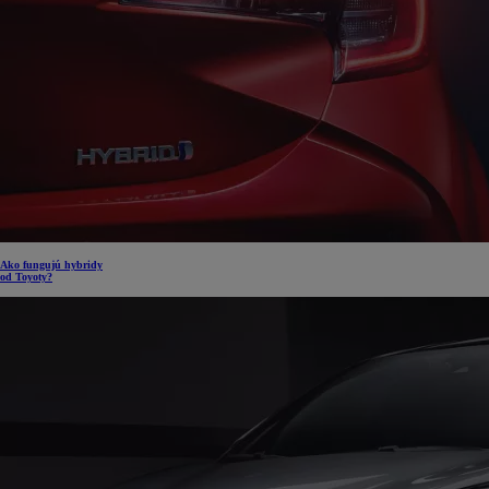
Ako fungujú hybridy
od Toyoty?