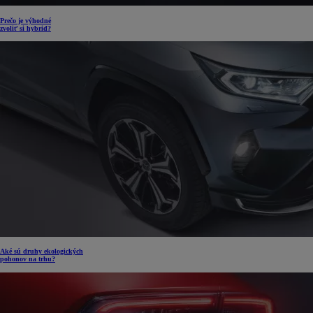
Prečo je výhodné
zvoliť si hybrid?
Aké sú druhy ekologických
pohonov na trhu?