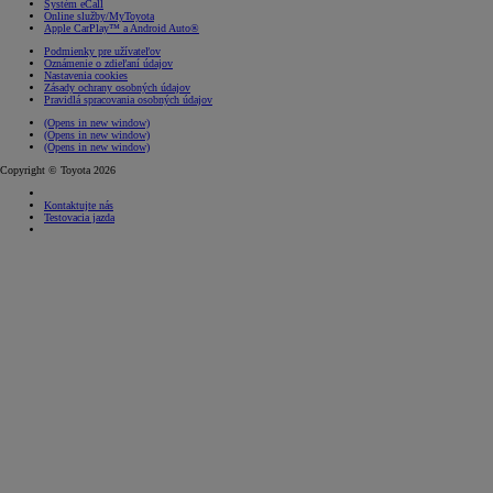
Systém eCall
Online služby/MyToyota
Apple CarPlay™ a Android Auto®
Podmienky pre užívateľov
Oznámenie o zdieľaní údajov
Nastavenia cookies
Zásady ochrany osobných údajov
Pravidlá spracovania osobných údajov
(Opens in new window)
(Opens in new window)
(Opens in new window)
Copyright © Toyota 2026
Kontaktujte nás
Testovacia jazda