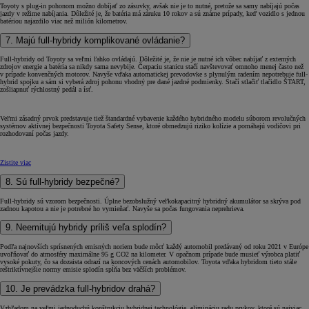
Toyoty s plug-in pohonom možno dobíjať zo zásuvky, avšak nie je to nutné, pretože sa samy nabíjajú počas
jazdy v režime nabíjania. Dôležité je, že batéria má záruku 10 rokov a sú známe prípady, keď vozidlo s jednou
batériou najazdilo viac než milión kilometrov.
7. Majú full-hybridy komplikované ovládanie?
Full-hybridy od Toyoty sa veľmi ľahko ovládajú. Dôležité je, že nie je nutné ich vôbec nabíjať z externých
zdrojov energie a batéria sa nikdy sama nevybije. Čerpaciu stanicu stačí navštevovať omnoho menej často než
v prípade konvenčných motorov. Navyše vďaka automatickej prevodovke s plynulým radením nepotrebuje full-
hybrid spojku a sám si vyberá zdroj pohonu vhodný pre dané jazdné podmienky. Stačí stlačiť tlačidlo ŠTART,
zošliapnuť rýchlostný pedál a ísť.
Veľmi zásadný prvok predstavuje tiež štandardné vybavenie každého hybridného modelu súborom revolučných
systémov aktívnej bezpečnosti Toyota Safety Sense, ktoré obmedzujú riziko kolízie a pomáhajú vodičovi pri
rozhodovaní počas jazdy.
Zistite viac
8. Sú full-hybridy bezpečné?
Full-hybridy sú vzorom bezpečnosti. Úplne bezobslužný veľkokapacitný hybridný akumulátor sa skrýva pod
zadnou kapotou a nie je potrebné ho vymieňať. Navyše sa počas fungovania neprehrieva.
9. Neemitujú hybridy príliš veľa splodín?
Podľa najnovších sprísnených emisných noriem bude môcť každý automobil predávaný od roku 2021 v Európe
uvoľňovať do atmosféry maximálne 95 g CO2 na kilometer. V opačnom prípade bude musieť výrobca platiť
vysoké pokuty, čo sa dozaista odrazí na koncových cenách automobilov. Toyota vďaka hybridom tieto stále
reštriktívnejšie normy emisie splodín spĺňa bez väčších problémov.
10. Je prevádzka full-hybridov drahá?
Vzhľadom na veľmi jednoduchú konštrukciu hybridnej technológie, elimináciu radu prvkov, ktoré sú najviac