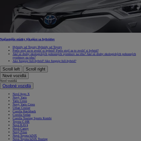
Najčastejšie otázky týkajúce sa hybridov
Hybridy od Toyoty
Hybridy od Toyoty
Prečo stojí za to zvoliť si hybrid?
Prečo stojí za to zvoliť si hybrid?
Aké sú druhy ekologických pohonných systémov na trhu?
Aké sú druhy ekologických pohonných
systémov na trhu?
Ako funguje full-hybrid?
Ako funguje full-hybrid?
Scroll left
Scroll right
Nové vozidlá
Nové vozidlá
Osobné vozidlá
Nové Aygo X
Nový Yaris
Yaris Cross
Nový Yaris Cross
Urban Cruiser
Corolla Hatchback
Corolla Sedan
Corolla Touring Sports Kombi
Toyota C-HR
Nová RAV4
Nová Camry
Nový Prius
Nová Toyota bZ4X
Nová Toyota bZ4X Touring