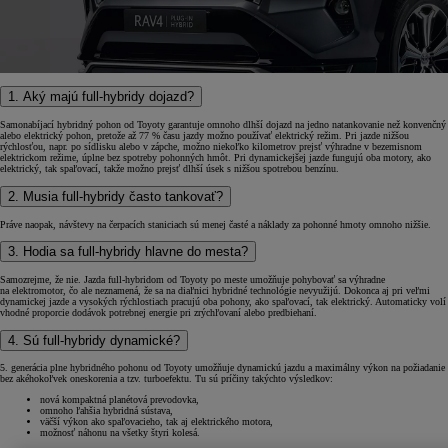
1. Aký majú full-hybridy dojazd?
Samonabíjací hybridný pohon od Toyoty garantuje omnoho dlhší dojazd na jedno natankovanie než konvenčný
alebo elektrický pohon, pretože až 77 % času jazdy možno používať elektrický režim. Pri jazde nižšou
rýchlosťou, napr. po sídlisku alebo v zápche, možno niekoľko kilometrov prejsť výhradne v bezemisnom
elektrickom režime, úplne bez spotreby pohonných hmôt. Pri dynamickejšej jazde fungujú oba motory, ako
elektrický, tak spaľovací, takže možno prejsť dlhší úsek s nižšou spotrebou benzínu.
2. Musia full-hybridy často tankovať?
Práve naopak, návštevy na čerpacích staniciach sú menej časté a náklady za pohonné hmoty omnoho nižšie.
3. Hodia sa full-hybridy hlavne do mesta?
Samozrejme, že nie. Jazda full-hybridom od Toyoty po meste umožňuje pohybovať sa výhradne
na elektromotor, čo ale neznamená, že sa na diaľnici hybridné technológie nevyužijú. Dokonca aj pri veľmi
dynamickej jazde a vysokých rýchlostiach pracujú oba pohony, ako spaľovací, tak elektrický. Automaticky volí
vhodné proporcie dodávok potrebnej energie pri zrýchľovaní alebo predbiehaní.
4. Sú full-hybridy dynamické?
5. generácia plne hybridného pohonu od Toyoty umožňuje dynamickú jazdu a maximálny výkon na požiadanie
bez akéhokoľvek oneskorenia a tzv. turboefektu. Tu sú príčiny takýchto výsledkov:
nová kompaktná planétová prevodovka,
omnoho ľahšia hybridná sústava,
väčší výkon ako spaľovacieho, tak aj elektrického motora,
možnosť náhonu na všetky štyri kolesá.