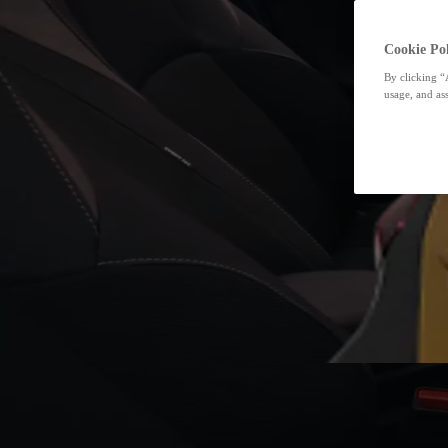
Cookie Pol
By clicking “
usage, and ass